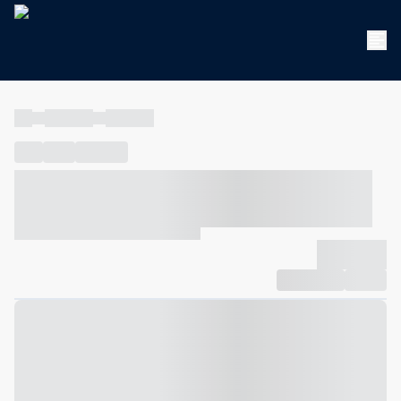
----
----- -----
----- -----
----
-----
---- ------
----- ----- -- ------ ---- ---- -- ----- ----- -----
--- ------
----- ----- -- ------ ----- ----- -- ------
-------------
Compartilhar
Favorito