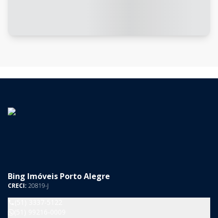
Bing Imóveis Porto Alegre
CRECI:
20819-J
(51) 3337-5122
(51) 99216-0009