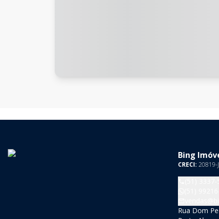
Bing Imóve
CRECI:
20819-J
(51) 3337-
(51) 99216
vendas@bi
Rua Dom Pedr