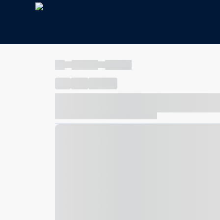
----
----- -----
----- -----
----
-----
---- ------
----- ----- -- ------ ---- ---- -- ---
----- ----- -- ------ ----- ----- -- ------