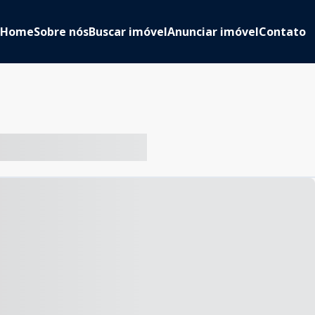
Home
Sobre nós
Buscar imóvel
Anunciar imóvel
Contato
-- ----- ----- --- ------