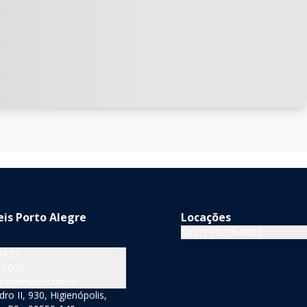
is Porto Alegre
Locações
(51) 99216-0003
5122
-0009
ngimoveis.com.br
o II, 930, Higienópolis,