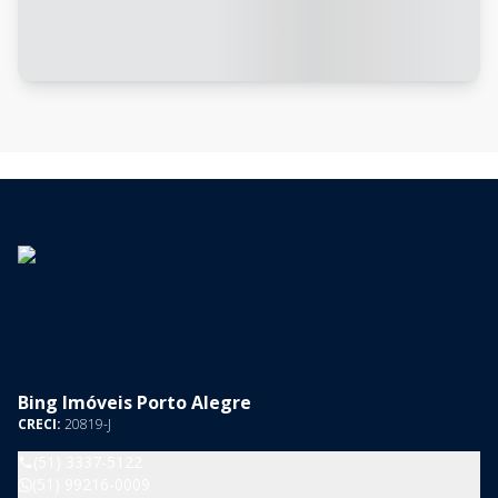
Bing Imóveis Porto Alegre
CRECI:
20819-J
(51) 3337-5122
(51) 99216-0009