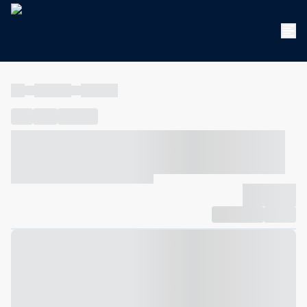
----
----- -----
----- -----
----
-----
---- ------
----- ----- -- ------ ---- ---- -- ----- ----- -----
--- ------
----- ----- -- ------ ----- ----- -- ------
-------------
Compartilhar
Favorito