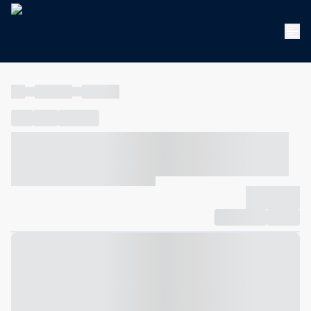
----
----- -----
----- -----
----
-----
---- ------
----- ----- -- ------ ---- ---- -- ----- ----- -----
--- ------
----- ----- -- ------ ----- ----- -- ------
-------------
Compartilhar
Favorito