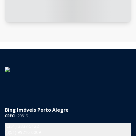
Bing Imóveis Porto Alegre
CRECI:
20819-J
(51) 3337-5122
(51) 99216-0009