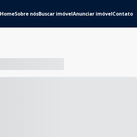
Home
Sobre nós
Buscar imóvel
Anunciar imóvel
Contato
-- ----- ----- --- ------