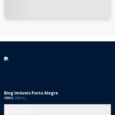
Bing Imóveis Porto Alegre
CRECI:
20819-J
(51) 3337-5122
(51) 99216-0009