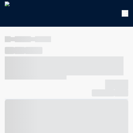
----
----- -----
----- -----
----
-----
---- ------
----- ----- -- ------ ---- ---- -- ----- ----- -----
--- ------
----- ----- -- ------ ----- ----- -- ------
-------------
Compartilhar
Favorito