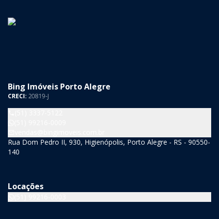
Bing Imóveis Porto Alegre
CRECI:
20819-J
(51) 3337-5122
(51) 99216-0009
vendas@bingimoveis.com.br
Rua Dom Pedro II, 930, Higienópolis, Porto Alegre - RS - 90550-
140
Locações
(51) 99216-0003