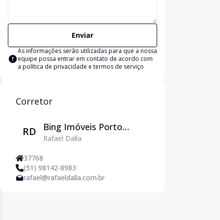
Enviar
As informações serão utilizadas para que a nossa
equipe possa entrar em contato de acordo com
a
política de privacidade e termos de serviço
Corretor
Bing Imóveis Porto
RD
Rafael Dalla
Alegre
37768
(51) 98142-8983
rafael@rafaeldalla.com.br