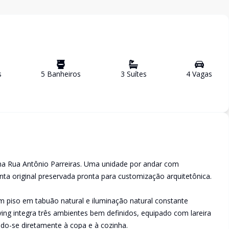
s
5
Banheiro
s
3
Suíte
s
4
Vaga
s
 na Rua Antônio Parreiras. Uma unidade por andar com
anta original preservada pronta para customização arquitetônica.
com piso em tabuão natural e iluminação natural constante
living integra três ambientes bem definidos, equipado com lareira
do-se diretamente à copa e à cozinha.