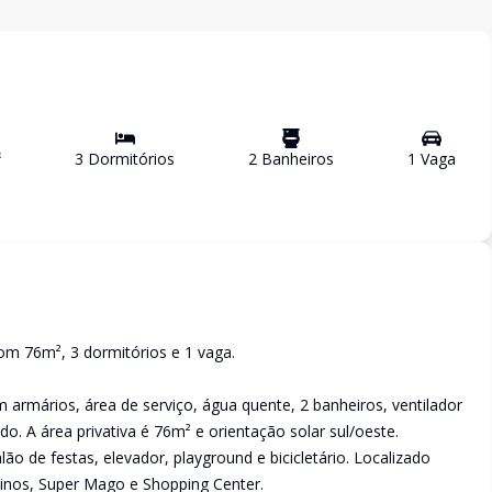
²
3
Dormitório
s
2
Banheiro
s
1
Vaga
om 76m², 3 dormitórios e 1 vaga.
 armários, área de serviço, água quente, 2 banheiros, ventilador
do. A área privativa é 76m² e orientação solar sul/oeste.
o de festas, elevador, playground e bicicletário. Localizado
sinos, Super Mago e Shopping Center.