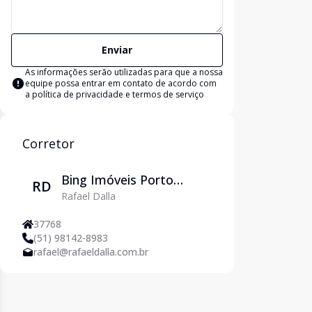
Enviar
As informações serão utilizadas para que a nossa
equipe possa entrar em contato de acordo com
a
política de privacidade e termos de serviço
Corretor
Bing Imóveis Porto
RD
Rafael Dalla
Alegre
37768
(51) 98142-8983
rafael@rafaeldalla.com.br