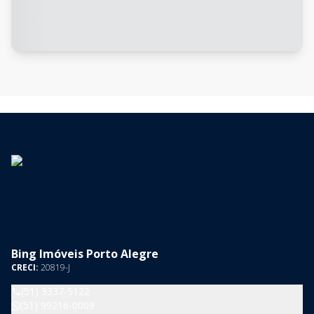
Bing Imóveis Porto Alegre
CRECI:
20819-J
(51) 3337-5122
(51) 99216-0009