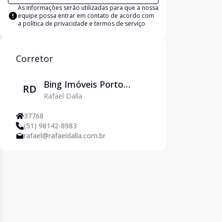
As informações serão utilizadas para que a nossa
equipe possa entrar em contato de acordo com
a
política de privacidade e termos de serviço
Corretor
Bing Imóveis Porto
RD
Rafael Dalla
Alegre
37768
(51) 98142-8983
rafael@rafaeldalla.com.br