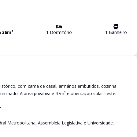
va
36
m²
1
Dormitório
1
Banheiro
istórico, com cama de casal, armários embutidos, cozinha
iluminado. A área privativa é 47m² e orientação solar Leste.
.
al Metropolitana, Assembleia Legislativa e Universidade.