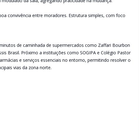
el modulado da sala, agregando praticidade na mudança.
oa convivência entre moradores. Estrutura simples, com foco
minutos de caminhada de supermercados como Zaffari Bourbon
ssis Brasil. Próximo a instituições como SOGIPA e Colégio Pastor
rmácias e serviços essenciais no entorno, permitindo resolver o
cipais vias da zona norte.