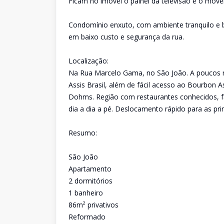
Ficam no imóvel o painel da televisão e o móv
Condomínio enxuto, com ambiente tranquilo e b
em baixo custo e segurança da rua.
Localização:
Na Rua Marcelo Gama, no São João. A poucos 
Assis Brasil, além de fácil acesso ao Bourbon A
Dohms. Região com restaurantes conhecidos, fa
dia a dia a pé. Deslocamento rápido para as prin
Resumo:
São João
Apartamento
2 dormitórios
1 banheiro
86m² privativos
Reformado