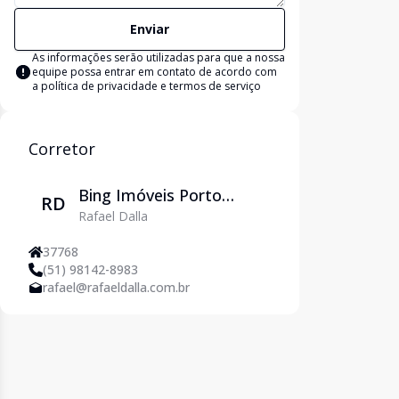
Enviar
As informações serão utilizadas para que a nossa
equipe possa entrar em contato de acordo com
a
política de privacidade e termos de serviço
Corretor
Bing Imóveis Porto
RD
Rafael Dalla
Alegre
37768
(51) 98142-8983
rafael@rafaeldalla.com.br