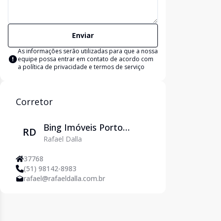
Enviar
As informações serão utilizadas para que a nossa
equipe possa entrar em contato de acordo com
a
política de privacidade e termos de serviço
Corretor
Bing Imóveis Porto
RD
Rafael Dalla
Alegre
37768
(51) 98142-8983
rafael@rafaeldalla.com.br