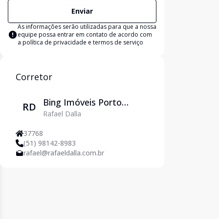
Enviar
As informações serão utilizadas para que a nossa
equipe possa entrar em contato de acordo com
a
política de privacidade e termos de serviço
Corretor
Bing Imóveis Porto
RD
Rafael Dalla
Alegre
37768
(51) 98142-8983
rafael@rafaeldalla.com.br