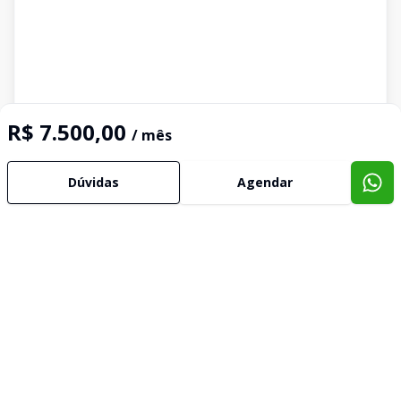
R$ 7.500,00
/ mês
Imóveis semelhantes
Dúvidas
Agendar
Confira imóveis semelhantes
Cód:
BG1542
Comparar