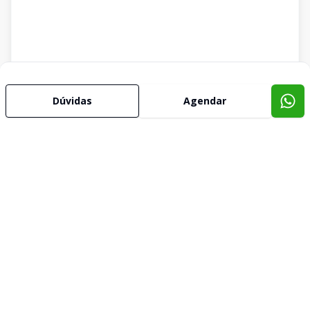
Dúvidas
Agendar
Imóveis semelhantes
Confira imóveis semelhantes