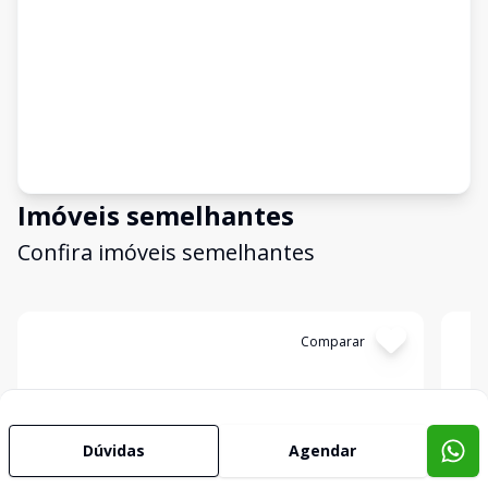
Imóveis semelhantes
Confira imóveis semelhantes
Cód:
BG433
Comparar
Có
Dúvidas
Agendar