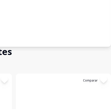
tes
Cód:
BG614
Comparar