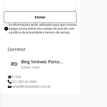
Enviar
As informações serão utilizadas para que a nossa
equipe possa entrar em contato de acordo com
a
política de privacidade e termos de serviço
Corretor
Bing Imóveis Porto
RD
Rafael Dalla
Alegre
37768
(51) 98142-8983
rafael@rafaeldalla.com.br