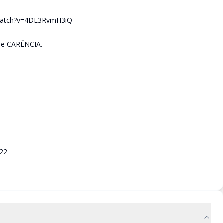
m/watch?v=4DE3RvmH3iQ
S de CARÊNCIA.
122