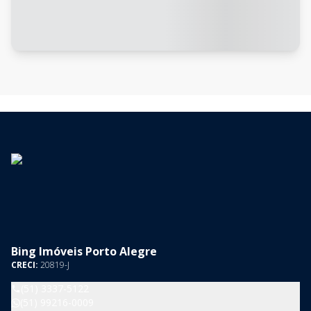
Bing Imóveis Porto Alegre
CRECI:
20819-J
(51) 3337-5122
(51) 99216-0009