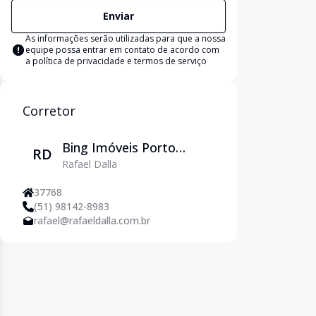
Enviar
As informações serão utilizadas para que a nossa
equipe possa entrar em contato de acordo com
a
política de privacidade e termos de serviço
Corretor
Bing Imóveis Porto
RD
Rafael Dalla
Alegre
37768
(51) 98142-8983
rafael@rafaeldalla.com.br