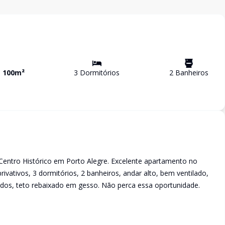
a
100
m²
3
Dormitório
s
2
Banheiro
s
entro Histórico em Porto Alegre. Excelente apartamento no
ivativos, 3 dormitórios, 2 banheiros, andar alto, bem ventilado,
dos, teto rebaixado em gesso. Não perca essa oportunidade.