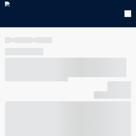
----
----- -----
----- -----
----
-----
---- ------
----- ----- -- ------ ---- ---- -- ----- ----- -----
--- ------
----- ----- -- ------ ----- ----- -- ------
-------------
Compartilhar
Favorito