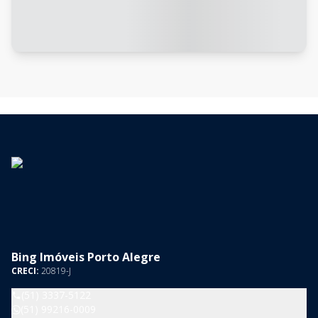
Bing Imóveis Porto Alegre
CRECI:
20819-J
(51) 3337-5122
(51) 99216-0009