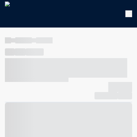
----
----- -----
----- -----
----
-----
---- ------
----- ----- -- ------ ---- ---- -- ----- ----- -----
--- ------
----- ----- -- ------ ----- ----- -- ------
-------------
Compartilhar
Favorito