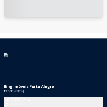
Bing Imóveis Porto Alegre
CRECI:
20819-J
(51) 3337-5122
(51) 99216-0009