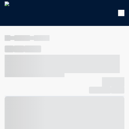
----
----- -----
----- -----
----
-----
---- ------
----- ----- -- ------ ---- ---- -- ----- ----- -----
--- ------
----- ----- -- ------ ----- ----- -- ------
-------------
Compartilhar
Favorito