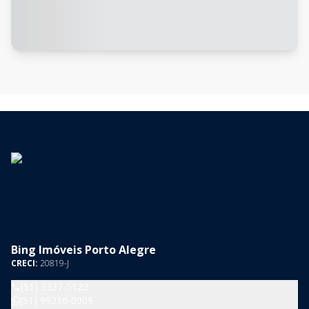
Bing Imóveis Porto Alegre
CRECI:
20819-J
(51) 3337-5122
(51) 99216-0009