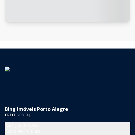
Bing Imóveis Porto Alegre
CRECI:
20819-J
(51) 3337-5122
(51) 99216-0009