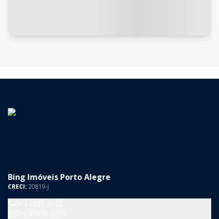
Bing Imóveis Porto Alegre
CRECI:
20819-J
(51) 3337-5122
(51) 99216-0009