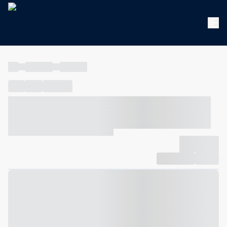
----
----- -----
----- -----
----
-----
---- ------
----- ----- -- ------ ---- ---- -- ----- ----- -----
--- ------
----- ----- -- ------ ----- ----- -- ------
-------------
Compartilhar
Favorito