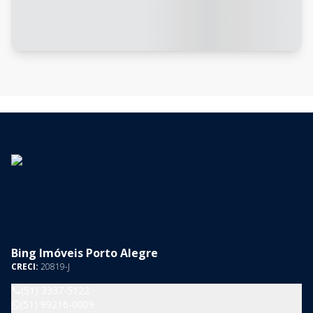
Bing Imóveis Porto Alegre
CRECI:
20819-J
(51) 3337-5122
(51) 99216-0009