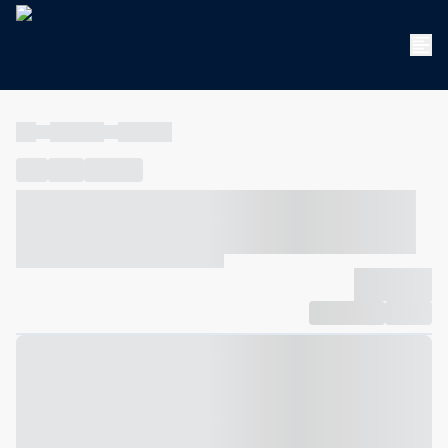
----
----- -----
----- -----
----
-----
---- ------
----- ----- -- ------ ---- ---- -- ----- ----- -----
--- ------
----- ----- -- ------ ----- ----- -- ------
-------------
Compartilhar
Favorito