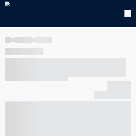
----
----- -----
----- -----
----
-----
---- ------
----- ----- -- ------ ---- ---- -- ----- ----- -----
--- ------
----- ----- -- ------ ----- ----- -- ------
-------------
Compartilhar
Favorito