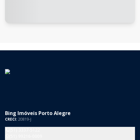
Bing Imóveis Porto Alegre
CRECI:
20819-J
(51) 3337-5122
(51) 99216-0009