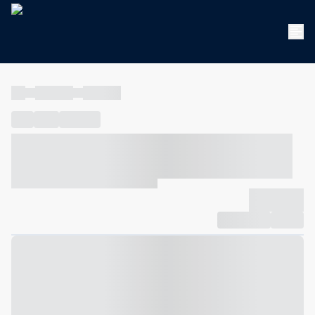
----
----- -----
----- -----
----
-----
---- ------
----- ----- -- ------ ---- ---- -- ----- ----- -----
--- ------
----- ----- -- ------ ----- ----- -- ------
-------------
Compartilhar
Favorito