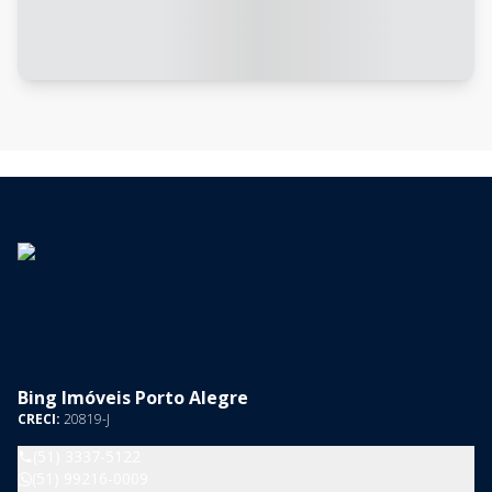
Bing Imóveis Porto Alegre
CRECI:
20819-J
(51) 3337-5122
(51) 99216-0009