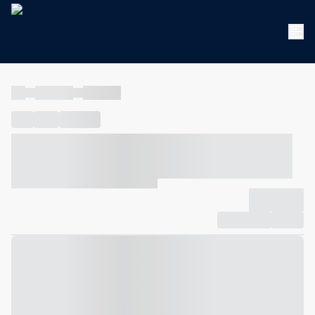
----
----- -----
----- -----
----
-----
---- ------
----- ----- -- ------ ---- ---- -- ----- ----- -----
--- ------
----- ----- -- ------ ----- ----- -- ------
-------------
Compartilhar
Favorito