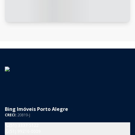
Bing Imóveis Porto Alegre
CRECI:
20819-J
(51) 3337-5122
(51) 99216-0009