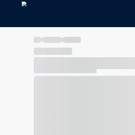
----
----- -----
----- -----
----
-----
---- ------
----- ----- -- ------ ---- ---- -- ---
----- ----- -- ------ ----- ----- -- ------