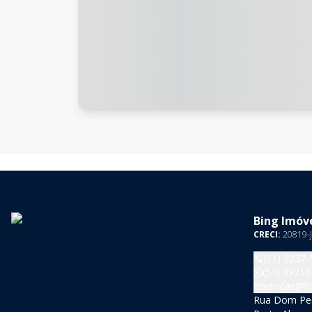
Bing Imóve
CRECI:
20819-J
(51) 3337-
(51) 99216
vendas@bi
Rua Dom Pedr