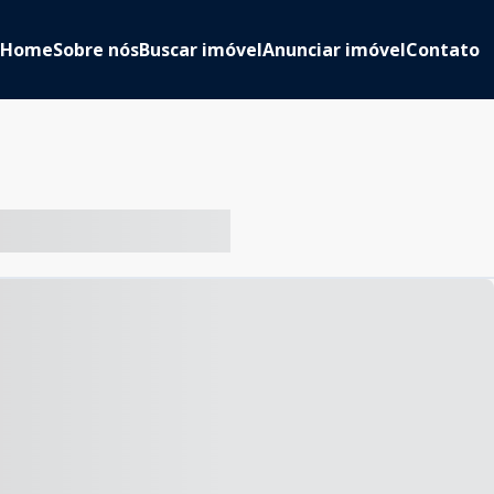
Home
Sobre nós
Buscar imóvel
Anunciar imóvel
Contato
-- ----- ----- --- ------