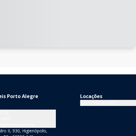
is Porto Alegre
Locações
(51) 99216-0003
5122
-0009
ngimoveis.com.br
o II, 930, Higienópolis,