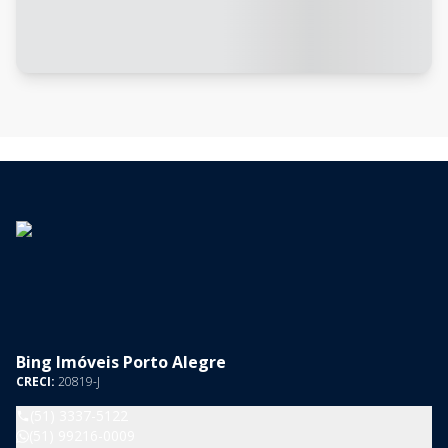
Bing Imóveis Porto Alegre
CRECI:
20819-J
(51) 3337-5122
(51) 99216-0009