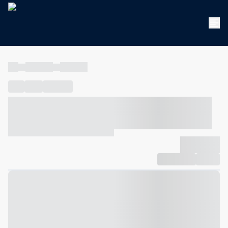
----
----- -----
----- -----
----
-----
---- ------
----- ----- -- ------ ---- ---- -- ----- ----- -----
--- ------
----- ----- -- ------ ----- ----- -- ------
-------------
Compartilhar
Favorito