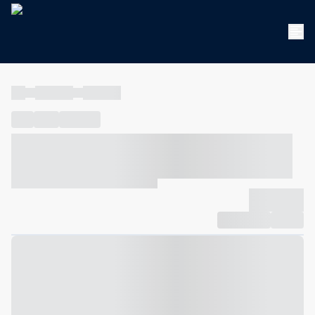
----
----- -----
----- -----
----
-----
---- ------
----- ----- -- ------ ---- ---- -- ----- ----- -----
--- ------
----- ----- -- ------ ----- ----- -- ------
-------------
Compartilhar
Favorito