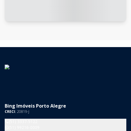
Bing Imóveis Porto Alegre
CRECI:
20819-J
(51) 3337-5122
(51) 99216-0009