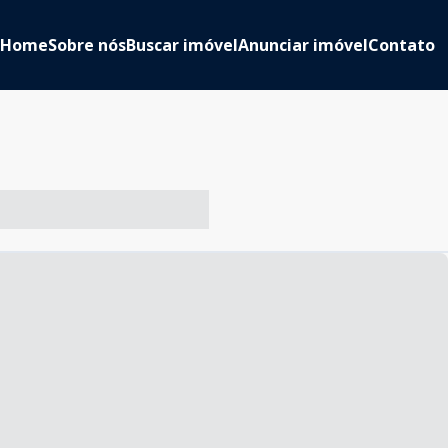
Home
Sobre nós
Buscar imóvel
Anunciar imóvel
Contato
-- ----- ----- --- ------