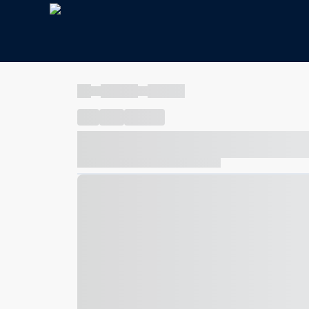
----
----- -----
----- -----
----
-----
---- ------
----- ----- -- ------ ---- ---- -- ---
----- ----- -- ------ ----- ----- -- ------