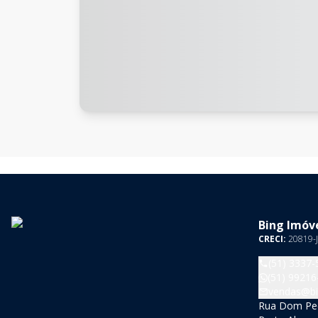
Bing Imóve
CRECI:
20819-J
(51) 3337-
(51) 99216
vendas@bi
Rua Dom Pedr