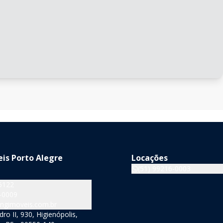
is Porto Alegre
Locações
(51) 99216-0003
5122
-0009
ngimoveis.com.br
o II, 930, Higienópolis,