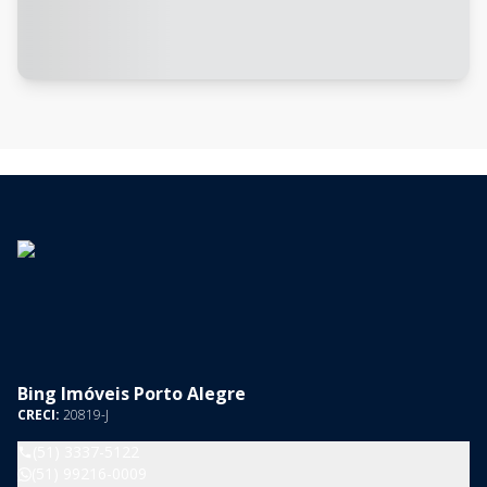
Bing Imóveis Porto Alegre
CRECI:
20819-J
(51) 3337-5122
(51) 99216-0009