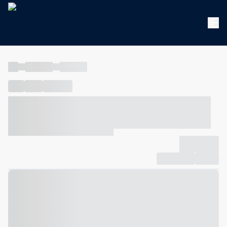
----
----- -----
----- -----
----
-----
---- ------
----- ----- -- ------ ---- ---- -- ----- ----- -----
--- ------
----- ----- -- ------ ----- ----- -- ------
-------------
Compartilhar
Favorito