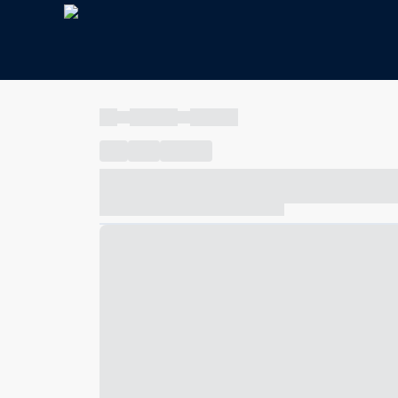
----
----- -----
----- -----
----
-----
---- ------
----- ----- -- ------ ---- ---- -- ---
----- ----- -- ------ ----- ----- -- ------