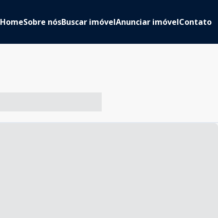
Home
Sobre nós
Buscar imóvel
Anunciar imóvel
Contato
-- ----- ----- --- ------