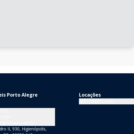
is Porto Alegre
Locações
(51) 99216-0003
5122
-0009
ngimoveis.com.br
o II, 930, Higienópolis,