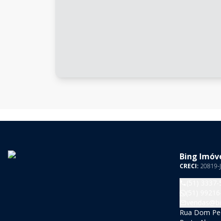
Bing Imóve
CRECI:
20819-J
(51) 3337-
(51) 99216
vendas@bi
Rua Dom Pedr