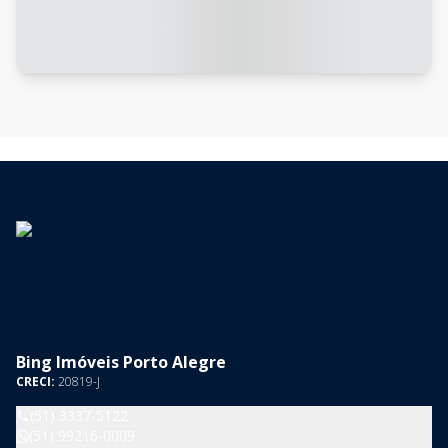
Bing Imóveis Porto Alegre
CRECI:
20819-J
(51) 3337-5122
(51) 99216-0009