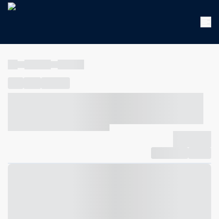
----
----- -----
----- -----
----
-----
---- ------
----- ----- -- ------ ---- ---- -- ----- ----- -----
--- ------
----- ----- -- ------ ----- ----- -- ------
-------------
Compartilhar
Favorito