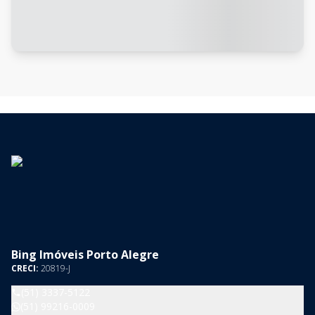
Bing Imóveis Porto Alegre
CRECI:
20819-J
(51) 3337-5122
(51) 99216-0009