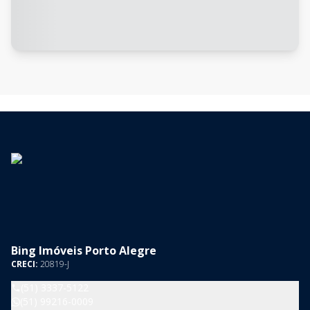
Bing Imóveis Porto Alegre
CRECI:
20819-J
(51) 3337-5122
(51) 99216-0009