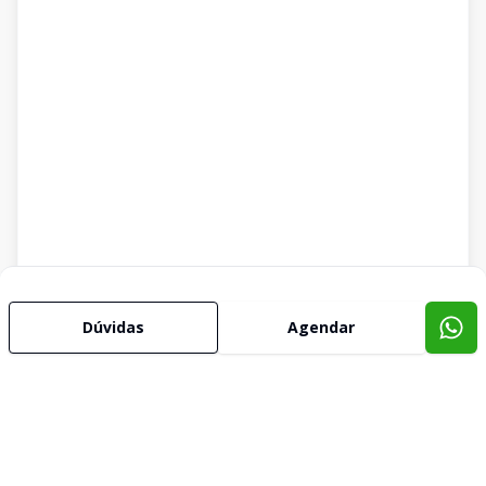
Dúvidas
Agendar
Imóveis semelhantes
Confira imóveis semelhantes