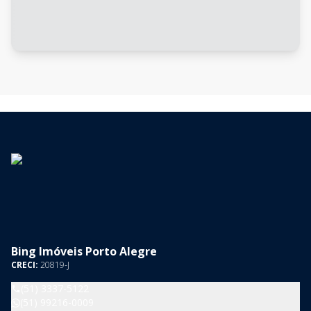
Bing Imóveis Porto Alegre
CRECI:
20819-J
(51) 3337-5122
(51) 99216-0009