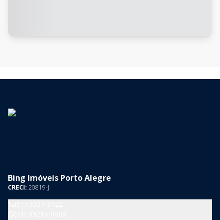
Bing Imóveis Porto Alegre
CRECI:
20819-J
(51) 3337-5122
(51) 99216-0009