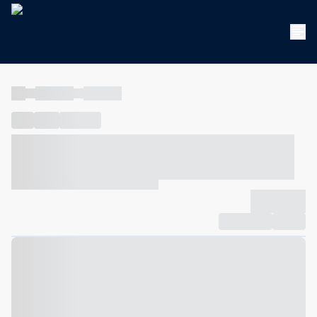
----
----- -----
----- -----
----
-----
---- ------
----- ----- -- ------ ---- ---- -- ----- ----- -----
--- ------
----- ----- -- ------ ----- ----- -- ------
-------------
Compartilhar
Favorito