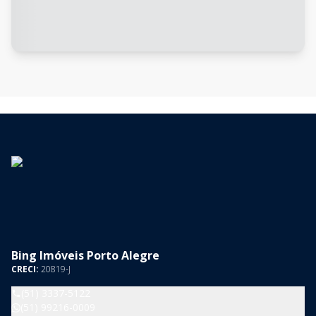
Bing Imóveis Porto Alegre
CRECI:
20819-J
(51) 3337-5122
(51) 99216-0009