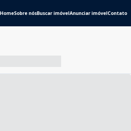
Home
Sobre nós
Buscar imóvel
Anunciar imóvel
Contato
-- ----- ----- --- ------