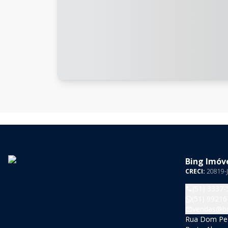
Bing Imóve
CRECI:
20819-J
(51) 3337-
(51) 99216
vendas@bi
Rua Dom Pedr