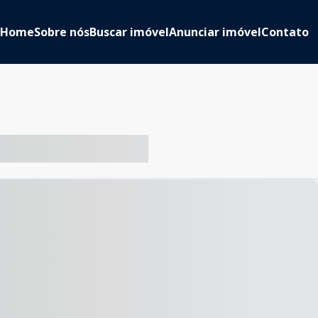
Home
Sobre nós
Buscar imóvel
Anunciar imóvel
Contato
-- ----- ----- --- ------