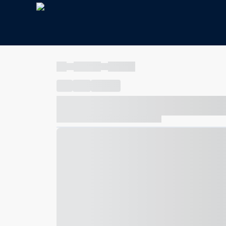
----
----- -----
----- -----
----
-----
---- ------
----- ----- -- ------ ---- ---- -- ---
----- ----- -- ------ ----- ----- -- ------