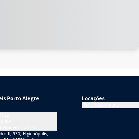
is Porto Alegre
Locações
(51) 99216-0003
5122
-0009
ngimoveis.com.br
o II, 930, Higienópolis,