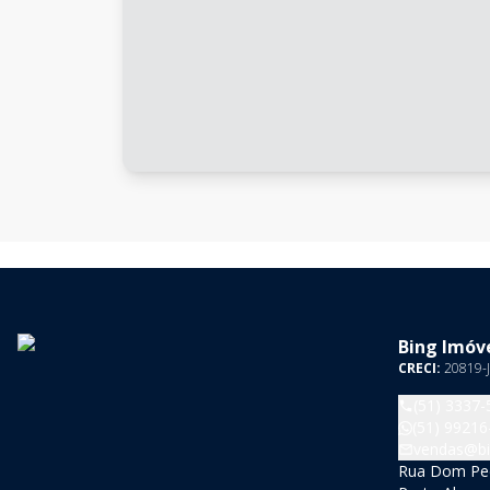
Bing Imóve
CRECI:
20819-J
(51) 3337-
(51) 99216
vendas@bi
Rua Dom Pedr