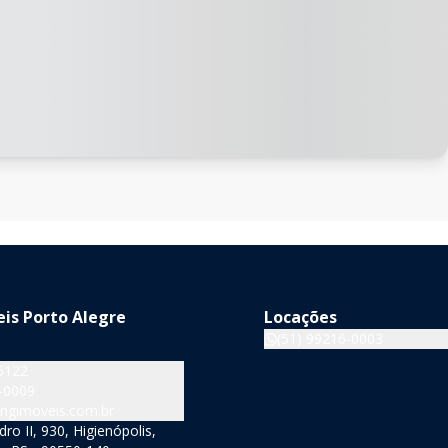
is Porto Alegre
Locações
(51) 99216-0003
5122
-0009
ngimoveis.com.br
o II, 930, Higienópolis,