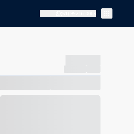
(51) 99216-0009
-------------
Compartilhar
Favorito