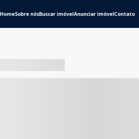
Home
Sobre nós
Buscar imóvel
Anunciar imóvel
Contato
-- ----- ----- --- ------