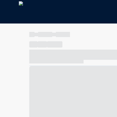
----
----- -----
----- -----
----
-----
---- ------
----- ----- -- ------ ---- ---- -- ---
----- ----- -- ------ ----- ----- -- ------