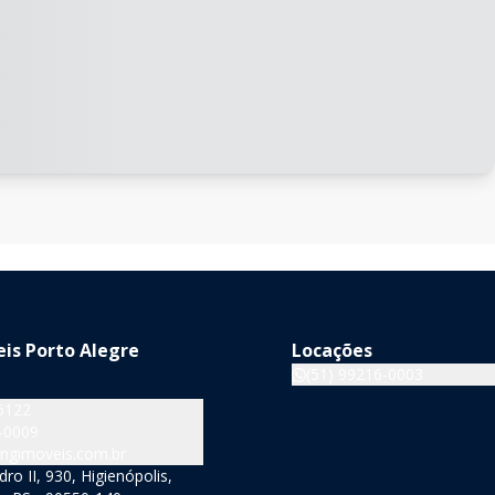
is Porto Alegre
Locações
(51) 99216-0003
5122
-0009
ngimoveis.com.br
o II, 930, Higienópolis,