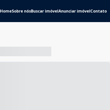
Home
Sobre nós
Buscar imóvel
Anunciar imóvel
Contato
-- ----- ----- --- ------