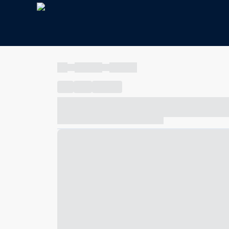
----
----- -----
----- -----
----
-----
---- ------
----- ----- -- ------ ---- ---- -- ---
----- ----- -- ------ ----- ----- -- ------