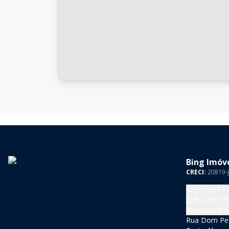
Bing Imóve
CRECI:
20819-J
(51) 3337-
(51) 99216
vendas@bi
Rua Dom Pedr