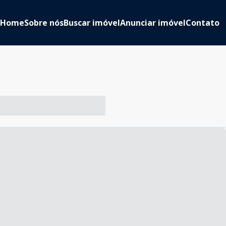
Home
Sobre nós
Buscar imóvel
Anunciar imóvel
Contato
-- ----- ----- --- ------