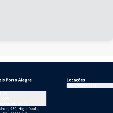
is Porto Alegre
Locações
(51) 99216-0003
5122
-0009
ngimoveis.com.br
o II, 930, Higienópolis,