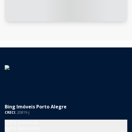
Bing Imóveis Porto Alegre
CRECI:
20819-J
(51) 3337-5122
(51) 99216-0009