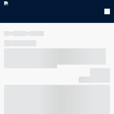
----
----- -----
----- -----
----
-----
---- ------
----- ----- -- ------ ---- ---- -- ----- ----- -----
--- ------
----- ----- -- ------ ----- ----- -- ------
-------------
Compartilhar
Favorito