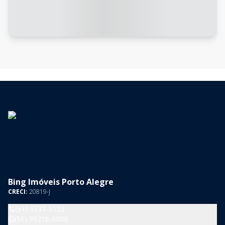
Bing Imóveis Porto Alegre
CRECI:
20819-J
(51) 3337-5122
(51) 99216-0009