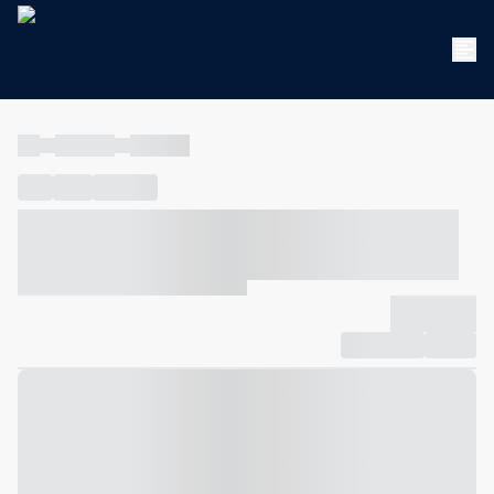
----
----- -----
----- -----
----
-----
---- ------
----- ----- -- ------ ---- ---- -- ----- ----- -----
--- ------
----- ----- -- ------ ----- ----- -- ------
-------------
Compartilhar
Favorito